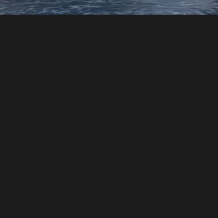
Miljøopprydding og
miljøinvesteringer for 100
millioner
Les mer
Den nye hallen sikrer fremtiden
Les mer